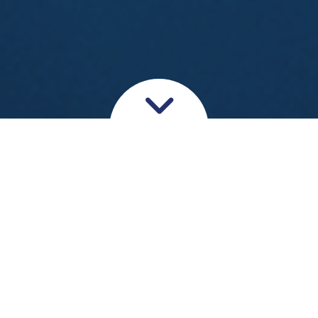
Har du spinalstenose? Så vil du
formentlig have symptomer
som nedsat bevægelighed og
ubehag i nakken eller lænden.
Mindsk generne med en
professionel behandling eller