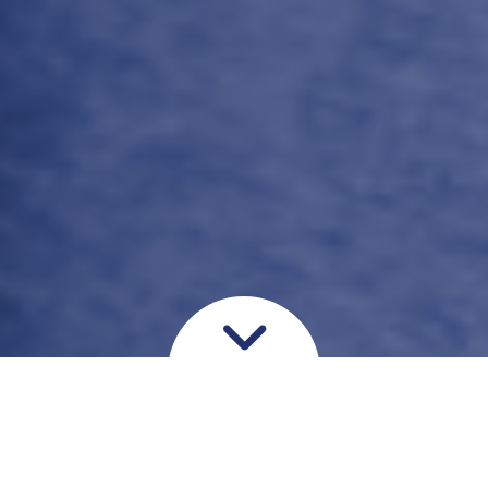
Næseallergi