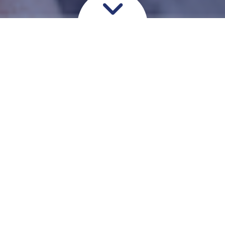
Om øret
Øret er et sanseorgan og
meget følsomt. Ved gener i øret
kan man opleve ubehag,
smerter og svimmelhed samt
hørenedsættelse.
Hvis man har stærke smerter i ørerne, og i
øvrigt ubehag relateret til ørerne, bør man gå