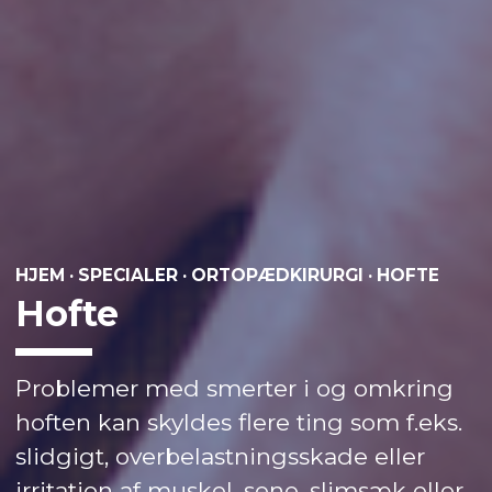
HJEM
·
SPECIALER
·
ORTOPÆDKIRURGI
·
HOFTE
Hofte
Problemer med smerter i og omkring
hoften kan skyldes flere ting som f.eks.
slidgigt, overbelastningsskade eller
irritation af muskel, sene, slimsæk eller