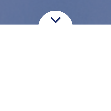
Ankelstabiliserende
operation
Bruskskader i knæet opstår
oftest på grund af
længerevarende slid, ved
overbelastning af knæet eller
ved akut vrid eller slag imod