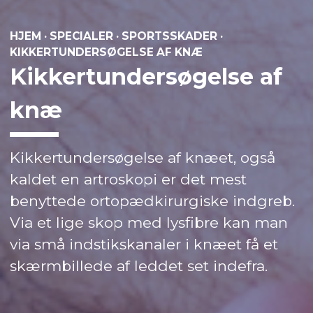
HJEM
·
SPECIALER
·
SPORTSSKADER
·
KIKKERTUNDERSØGELSE AF KNÆ
Kikkertundersøgelse af
knæ
Kikkertundersøgelse af knæet, også
kaldet en artroskopi er det mest
benyttede ortopædkirurgiske indgreb.
Via et lige skop med lysfibre kan man
via små indstikskanaler i knæet få et
skærmbillede af leddet set indefra.