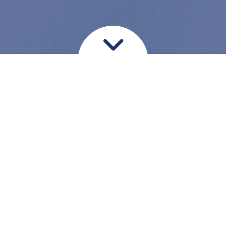
Springerknæ
Et springerknæ (jumpers knee)
skyldes, at knæets store
strækkesene, quadricepssenen,
er overbelastet. Det er en skade
hvor senen er fortykket og der
kommer små bristninger i