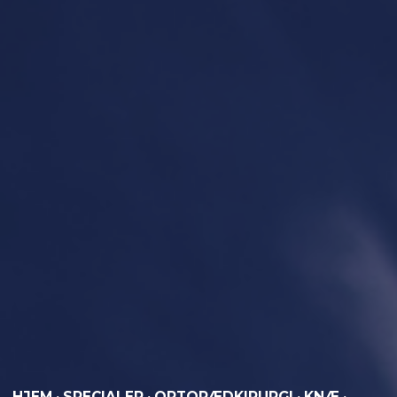
HJEM
·
SPECIALER
·
ORTOPÆDKIRURGI
·
KNÆ
·