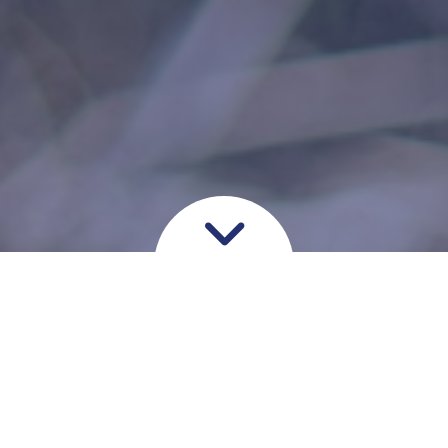
Løberknæ – runners
knee
I sportsgrene med stor